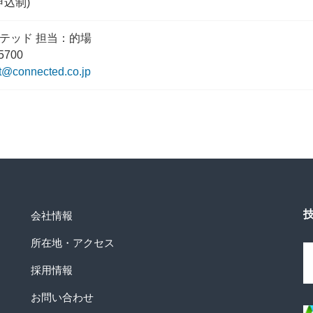
申込制)
テッド 担当：的場
5700
t@connected.co.jp
会社情報
所在地・アクセス
採用情報
お問い合わせ