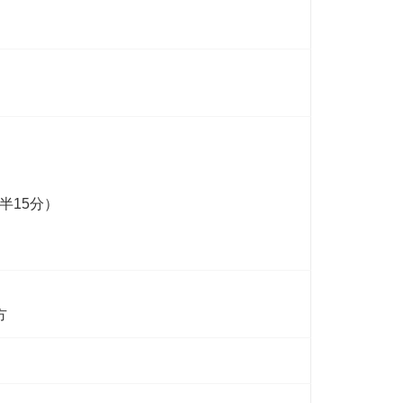
）
半15分）
方