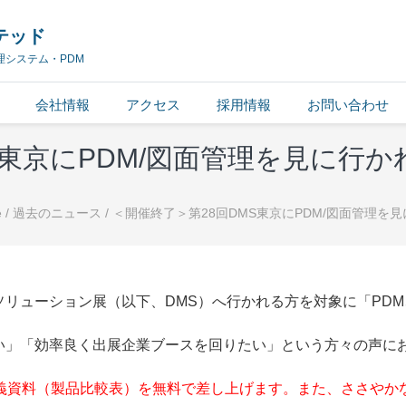
テッド
理システム・PDM
会社情報
アクセス
採用情報
お問い合わせ
S東京にPDM/図面管理を見に行
e
/
過去のニュース
/
＜開催終了＞第28回DMS東京にPDM/図面管理
リューション展（以下、DMS）へ行かれる方を対象に「PD
い」「効率良く出展企業ブースを回りたい」という方々の声に
義資料（製品比較表）を無料で差し上げます。また、ささやか