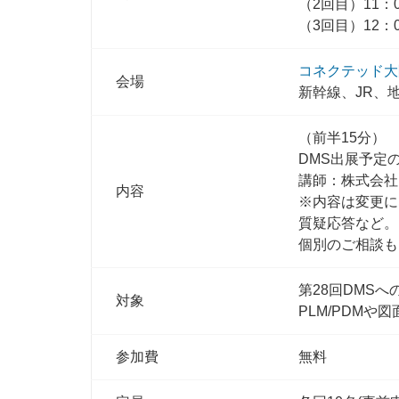
（2回目）11：0
（3回目）12：0
コネクテッド大
会場
新幹線、JR、
（前半15分）
DMS出展予定
講師：株式会社
内容
※内容は変更に
質疑応答など。
個別のご相談も
第28回DMS
対象
PLM/PDM
参加費
無料