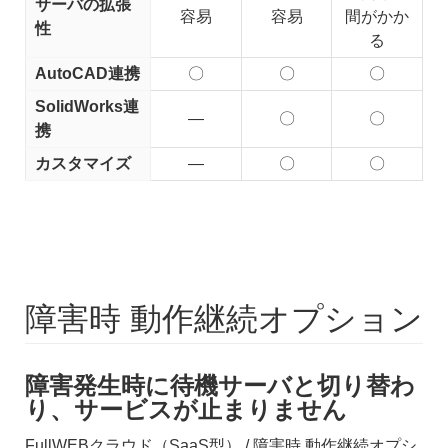
サーバの拡張
容易
容易
間がかか
性
る
AutoCAD連携
〇
〇
〇
SolidWorks連
―
〇
〇
携
カスタマイズ
―
〇
〇
障害時 動作継続オプション
障害発生時に待機サーバと切り替わ
り、サービスが止まりません
FullWEBクラウド（SaaS型） / 障害時 動作継続オプシ