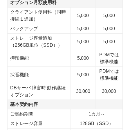
オプション月額使用料
クライアント使用料（同時
5,000
5,000
接続１追加）
バックアップ
5,000
5,000
ストレージ容量追加
5,000
5,000
（256GB単位（SSD））
PDMでは
押印機能
5,000
標準機能
PDMでは
採番機能
5,000
標準機能
DBサーバ 障害時 動作継続
30,000
30,000
オプション
基本契約内容
ご契約期間
1カ月～
ストレージ容量
128GB（SSD）