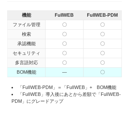
機能
FullWEB
FullWEB-PDM
ファイル管理
〇
〇
検索
〇
〇
承認機能
〇
〇
セキュリティ
〇
〇
多言語対応
〇
〇
BOM機能
―
〇
「FullWEB-PDM」＝「FullWEB」+ BOM機能
「FullWEB」導入後にあとから差額で「FullWEB-
PDM」にグレードアップ