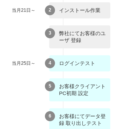
2
インストール作業
当月21日～
3
弊社にてお客様のユ
ーザ 登録
4
ログインテスト
当月25日～
5
お客様クライアント
PC初期 設定
6
お客様にてデータ登
録 取り出しテスト