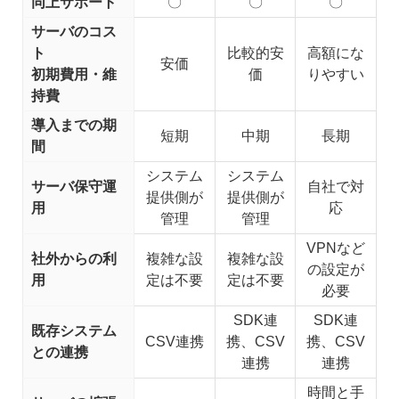
同上サポート
〇
〇
〇
サーバのコス
ト
比較的安
高額にな
安価
初期費用・維
価
りやすい
持費
導入までの期
短期
中期
長期
間
システム
システム
サーバ保守運
自社で対
提供側が
提供側が
用
応
管理
管理
VPNなど
社外からの利
複雑な設
複雑な設
の設定が
用
定は不要
定は不要
必要
SDK連
SDK連
既存システム
CSV連携
携、CSV
携、CSV
との連携
連携
連携
時間と手