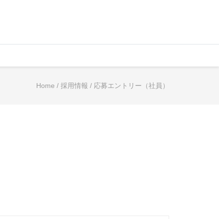
Home
/
採用情報
/
応募エントリー（社員）