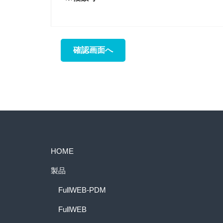
HOME
製品
FullWEB-PDM
FullWEB